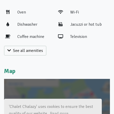
Oven
Wi-Fi
Dishwasher
Jacuzzi or hot tub
Coffee machine
Television
See all amenities
Map
Click for a map of the area
'Chalet Chalazy' uses cookies to ensure the best
quality of our website.
Read more