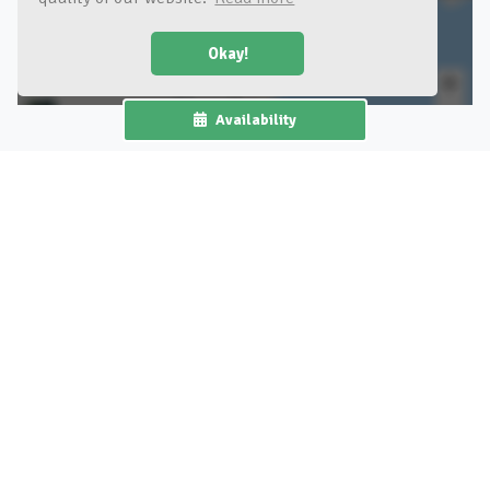
Okay!
Availability
Surroundings
Previous
Nex
About the host
Na vele aanpassingen en intense renovaties, willen we
graag deze paradijselijke locatie delen zodat iedereen
kan meegenieten van dit wellness pareltje.
9 reviews
Outstanding (5.0/5)