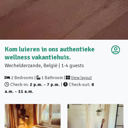
Kom luieren in ons authentieke
wellness vakantiehuis.
Wechelderzande, België | 1-4 guests
2 Bedrooms |
1 Bathroom |
View layout
Check-in:
2 p.m. - 7 p.m.
|
Check-out:
8
a.m. - 11 a.m.